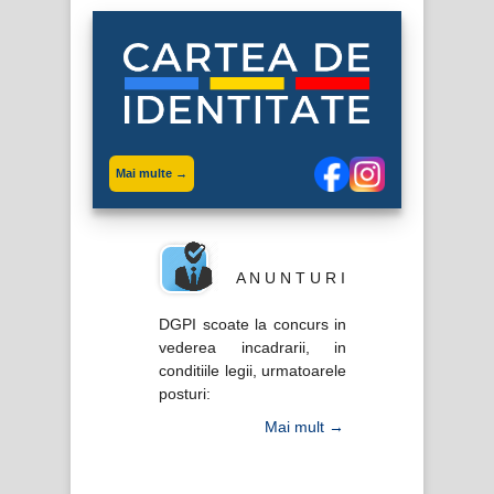
Mai multe →
A N U N T U R I
DGPI scoate la concurs in
vederea incadrarii, in
conditiile legii, urmatoarele
posturi:
Mai mult →