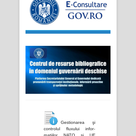
Gestionarea şi
controlul fluxului infor-
maţiilor NATO şi UE