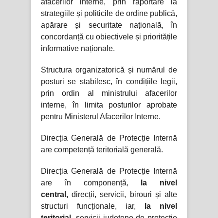
afacerilor interne, prin raportare la
strategiile și politicile de ordine publică,
apărare și securitate națională, în
concordanță cu obiectivele și prioritățile
informative naționale.
Structura organizatorică și numărul de
posturi se stabilesc, în condițiile legii,
prin ordin al ministrului afacerilor
interne, în limita posturilor aprobate
pentru Ministerul Afacerilor Interne.
Direcția Generală de Protecție Internă
are competență teritorială generală.
Direcția Generală de Protecție Internă
are în componență,
la nivel
central,
direcții, servicii, birouri și alte
structuri funcționale, iar,
la nivel
teritorial,
servicii judeţene de protecţie