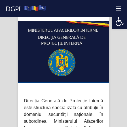
DGPI
Open 
MINISTERUL AFACERILOR INTERNE
DIRECŢIA GENERALĂ DE
PROTECŢIE INTERNĂ
Direcția Generală de Protecție Internă
este structura specializată cu atribuții în
domeniul securității naționale, în
subordinea Ministerului Afacerilor