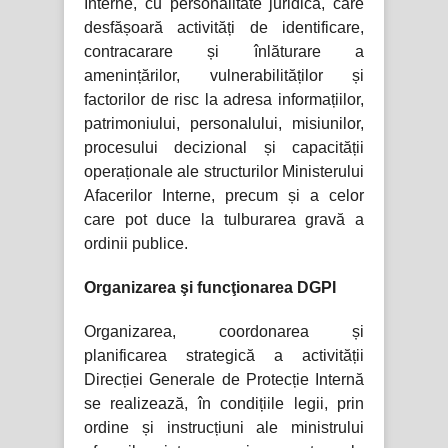
Interne, cu personalitate juridică, care
desfășoară activități de identificare,
contracarare și înlăturare a
amenințărilor, vulnerabilităților și
factorilor de risc la adresa informațiilor,
patrimoniului, personalului, misiunilor,
procesului decizional și capacității
operaționale ale structurilor Ministerului
Afacerilor Interne, precum și a celor
care pot duce la tulburarea gravă a
ordinii publice.
Organizarea şi funcţionarea DGPI
Organizarea, coordonarea și
planificarea strategică a activității
Direcției Generale de Protecție Internă
se realizează, în condițiile legii, prin
ordine și instrucțiuni ale ministrului