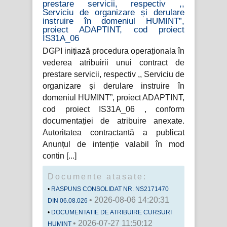
prestare servicii, respectiv ,,
Serviciu de organizare și derulare
instruire în domeniul HUMINT”,
proiect ADAPTINT, cod proiect
IS31A_06
DGPI inițiază procedura operaționala în
vederea atribuirii unui contract de
prestare servicii, respectiv ,, Serviciu de
organizare și derulare instruire în
domeniul HUMINT”, proiect ADAPTINT,
cod proiect IS31A_06 , conform
documentației de atribuire anexate.
Autoritatea contractantă a publicat
Anunțul de intenție valabil în mod
contin
Documente atasate:
RASPUNS CONSOLIDAT NR. NS2171470
• 2026-08-06 14:20:31
DIN 06.08.026
DOCUMENTATIE DE ATRIBUIRE CURSURI
• 2026-07-27 11:50:12
HUMINT