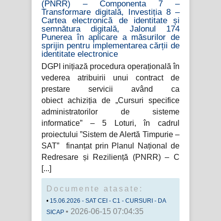
(PNRR) – Componenta 7 –
Transformare digitală, Investiția 8 –
Cartea electronică de identitate și
semnătura digitală, Jalonul 174
Punerea în aplicare a măsurilor de
sprijin pentru implementarea cărții de
identitate electronice
DGPI inițiază procedura operațională în
vederea atribuirii unui contract de
prestare servicii având ca
obiect achiziția de „Cursuri specifice
administratorilor de sisteme
informatice” – 5 Loturi, în cadrul
proiectului ”Sistem de Alertă Timpurie –
SAT” finanțat prin Planul Național de
Redresare și Reziliență (PNRR) – C
Documente atasate:
15.06.2026 - SAT CEI - C1 - CURSURI - DA
• 2026-06-15 07:04:35
SICAP