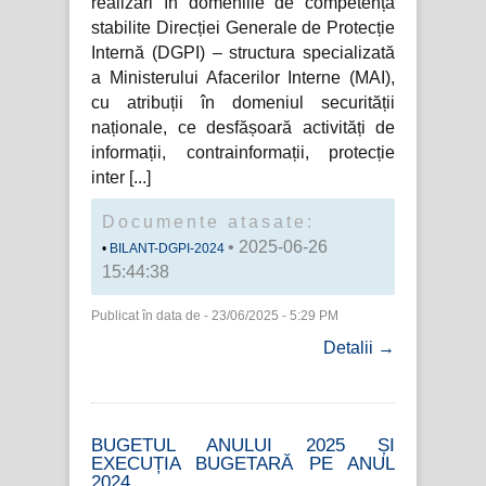
realizări în domeniile de competență
stabilite Direcției Generale de Protecție
Internă (DGPI) – structura specializată
a Ministerului Afacerilor Interne (MAI),
cu atribuții în domeniul securității
naționale, ce desfășoară activități de
informații, contrainformații, protecție
inter
Documente atasate:
• 2025-06-26
BILANT-DGPI-2024
15:44:38
Publicat în data de - 23/06/2025 - 5:29 PM
Detalii →
BUGETUL ANULUI 2025 ȘI
EXECUȚIA BUGETARĂ PE ANUL
2024