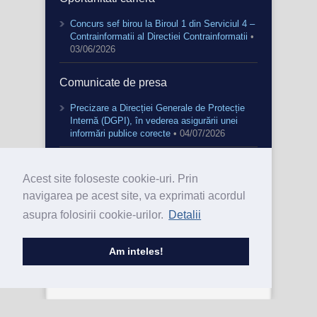
Concurs sef birou la Biroul 1 din Serviciul 4 –
Contrainformatii al Directiei Contrainformatii
•
03/06/2026
Comunicate de presa
Precizare a Direcției Generale de Protecție
Internă (DGPI), în vederea asigurării unei
informări publice corecte
• 04/07/2026
Acest site foloseste cookie-uri. Prin
navigarea pe acest site, va exprimati acordul
asupra folosirii cookie-urilor.
Detalii
Am inteles!
2020 © Direcţia Generală de Protecţie Internă
Realizat de SCTI - Biroul Dezvoltare Software