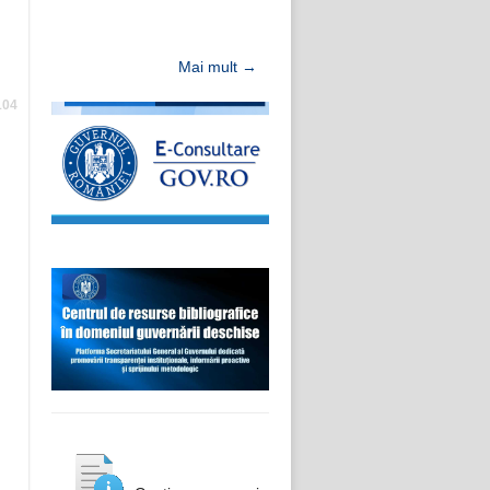
Mai mult →
104