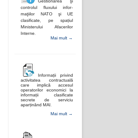
Gestionarea şi
controlul fluxului infor-
maţiilor NATO şi UE
clasificate, pe spațiul
Ministerului Afacerilor
Interne.
Mai mult →
Informații privind
activitatea contractuală
care implică accesul
operatorilor economici la
informații clasificate
secrete de serviciu
aparținând MAI.
Mai mult →