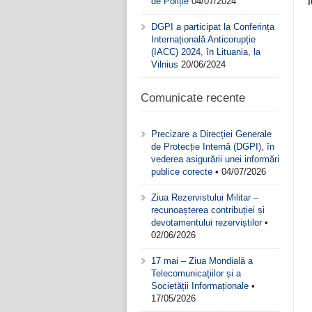
de Poliție
04/07/2024
DGPI a participat la Conferința
Internațională Anticorupție
(IACC) 2024, în Lituania, la
Vilnius
20/06/2024
Comunicate recente
Precizare a Direcției Generale
de Protecție Internă (DGPI), în
vederea asigurării unei informări
publice corecte
• 04/07/2026
Ziua Rezervistului Militar –
recunoașterea contribuției și
devotamentului rezerviștilor
•
02/06/2026
17 mai – Ziua Mondială a
Telecomunicațiilor și a
Societății Informaționale
•
17/05/2026